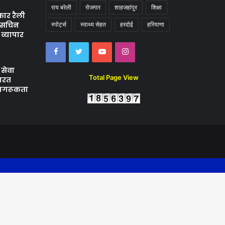
राय बरेली
रोजगार
शाहजहांपुर
शिक्षा
कार रैली
ष सचिन
स्पोर्ट्स
स्वाथ्य सेहत
हरदोई
हरियाणा
 व्यापार
Facebook
Twitter
YouTube
Instagram
 सेवा
Total Page View
भारत
 जागरूकता