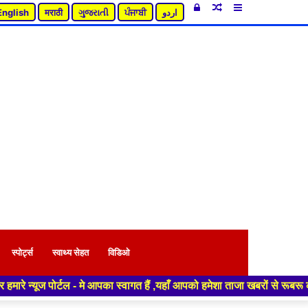
Log
Random
Sidebar
English
मराठी
ગુજરાતી
ਪੰਜਾਬੀ
اردو
In
Article
स्पोर्ट्स
स्वाथ्य सेहत
विडिओ
 पोर्टल - मे आपका स्वागत हैं ,यहाँ आपको हमेशा ताजा खबरों से रूबरू कराया ज