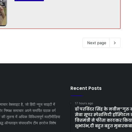
Next page
Recent Posts
17 hours ago
माचार वेबसाइट है, जो हिंदी न्यूज साइटों में
डॉ परविंदर सिंह के नवीन”गुर
निष्पक्ष समाचार अपने समर्पित पाठक वर्ग
सेवा सूपर स्पेशलिटी हॉस्पिटल 
 की तुलना में अधिक विविधतापूर्ण मल्टीमीडिया
वित्तमंत्री ने फीता काटकर किय
िबद्ध ऑनलाइन संपादकीय टीम हररोज विशेष
शुभारंभ,दी बहुत बहुत मुबारकब