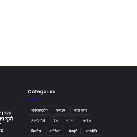
Categories
अंतरराष्ट्रीय
क्राइम
खास खबर
ु नानक
का यूपी
टेक्नोलॉजी
देश
पर्यटन
प्रदेश
ा
ाद
बिज़नेस
मनोरंजन
मैनपुरी
राजनीति