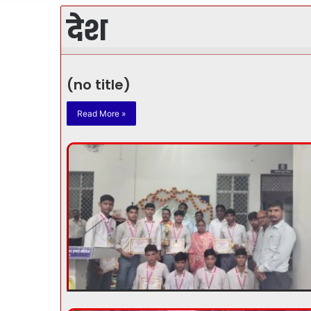
देश
(no title)
Read More »