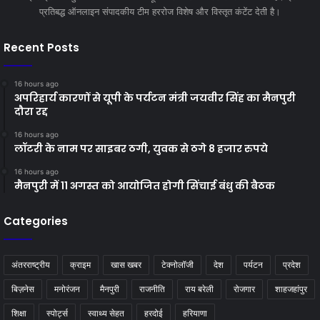
प्रतिबद्ध ऑनलाइन संपादकीय टीम हररोज विशेष और विस्तृत कंटेंट देती है।
Recent Posts
16 hours ago
अपरिहार्य कारणों से यूपी के पर्यटन मंत्री जयवीर सिंह का मैनपुरी
दौरा रद्द
16 hours ago
लॉटरी के नाम पर साइबर ठगी, युवक से ठगे 8 हजार रुपये
16 hours ago
मैनपुरी में 11 अगस्त को आयोजित होगी सिंचाई बंधु की बैठक
Categories
अंतरराष्ट्रीय
क्राइम
खास खबर
टेक्नोलॉजी
देश
पर्यटन
प्रदेश
बिज़नेस
मनोरंजन
मैनपुरी
राजनीति
राय बरेली
रोजगार
शाहजहांपुर
शिक्षा
स्पोर्ट्स
स्वाथ्य सेहत
हरदोई
हरियाणा