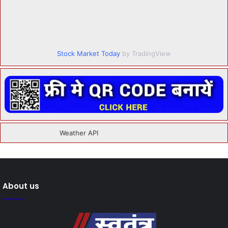
Stock Market Today
by TradingView
About us