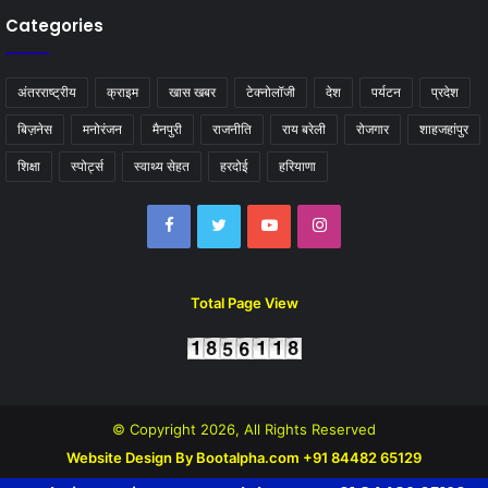
Categories
अंतरराष्ट्रीय
क्राइम
खास खबर
टेक्नोलॉजी
देश
पर्यटन
प्रदेश
बिज़नेस
मनोरंजन
मैनपुरी
राजनीति
राय बरेली
रोजगार
शाहजहांपुर
शिक्षा
स्पोर्ट्स
स्वाथ्य सेहत
हरदोई
हरियाणा
Facebook
Twitter
YouTube
Instagram
Total Page View
© Copyright 2026, All Rights Reserved
Website Design By Bootalpha.com +91 84482 65129