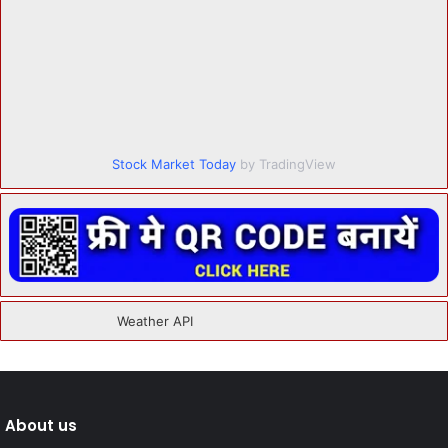
Stock Market Today
by TradingView
About us