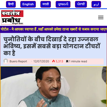
हिन्दी
English
मराठी
ગુજરાતી
ਪੰਜਾਬੀ
اردو
M
ल - मे आपका स्वागत हैं ,यहाँ आपको हमेशा ताजा खबरों से रूबरू कराया जाएगा ,
चुनौतियों के बीच दिखाई दे रहा उज्‍जवल
भविष्‍य, इसमें सबसे बड़ा योगदान टीचरों
का है
Buero Report
12/07/2020
5,313
1 minute read