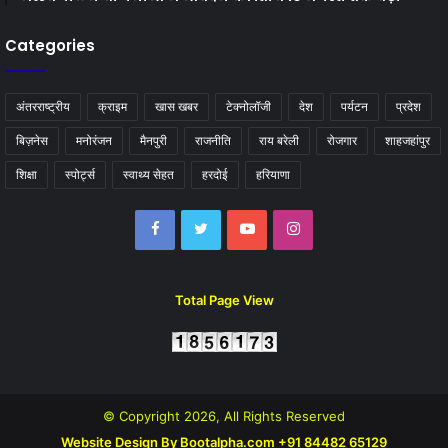
Categories
अंतरराष्ट्रीय
क्राइम
खास खबर
टेक्नोलॉजी
देश
पर्यटन
प्रदेश
बिज़नेस
मनोरंजन
मैनपुरी
राजनीति
राय बरेली
रोजगार
शाहजहांपुर
शिक्षा
स्पोर्ट्स
स्वाथ्य सेहत
हरदोई
हरियाणा
Facebook
Twitter
YouTube
Instagram
Total Page View
© Copyright 2026, All Rights Reserved
Website Design By Bootalpha.com +91 84482 65129