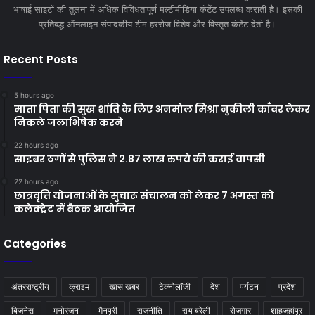
भाषाई साइटों की तुलना में अधिक विविधतापूर्ण मल्टीमीडिया कंटेंट उपलब्ध कराती है। इसकी
प्रतिबद्ध ऑनलाइन संपादकीय टीम हररोज विशेष और विस्तृत कंटेंट देती है।
Recent Posts
5 hours ago
माता पिता की सुख शांति के लिए अनमोल मिश्रा नुकीली काँवर लेकर
निकले जलाभिषेक करने
22 hours ago
साइबर ठगों से पुलिस ने 2.87 लाख रुपये की कराई वापसी
22 hours ago
छात्रवृत्ति योजनाओं के सुचारू संचालन को लेकर 7 अगस्त को
कलेक्ट्रेट में बैठक आयोजित
Categories
अंतरराष्ट्रीय
क्राइम
खास खबर
टेक्नोलॉजी
देश
पर्यटन
प्रदेश
बिज़नेस
मनोरंजन
मैनपुरी
राजनीति
राय बरेली
रोजगार
शाहजहांपुर