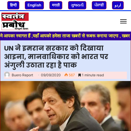
हिन्दी
English
मराठी
ગુજરાતી
ਪੰਜਾਬੀ
اردو
M
का स्वागत हैं ,यहाँ आपको हमेशा ताजा खबरों से रूबरू कराया जाएगा , खबर ओर व
UN ने इमरान सरकार को दिखाया
आइना, मानवाधिकार को भारत पर
अंगुली उठाता रहा है पाक
Buero Report
09/09/2020
567
1 minute read