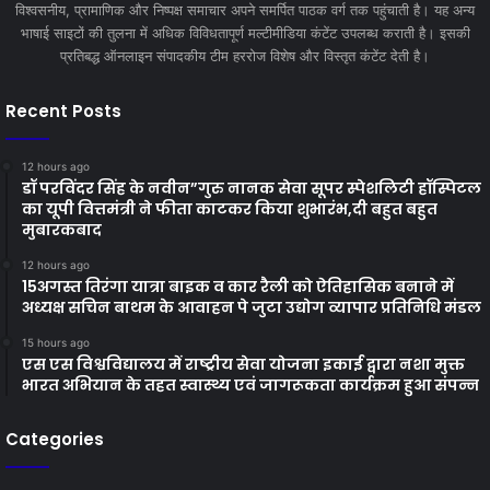
विश्वसनीय, प्रामाणिक और निष्पक्ष समाचार अपने समर्पित पाठक वर्ग तक पहुंचाती है। यह अन्य
भाषाई साइटों की तुलना में अधिक विविधतापूर्ण मल्टीमीडिया कंटेंट उपलब्ध कराती है। इसकी
प्रतिबद्ध ऑनलाइन संपादकीय टीम हररोज विशेष और विस्तृत कंटेंट देती है।
Recent Posts
12 hours ago
डॉ परविंदर सिंह के नवीन”गुरु नानक सेवा सूपर स्पेशलिटी हॉस्पिटल
का यूपी वित्तमंत्री ने फीता काटकर किया शुभारंभ,दी बहुत बहुत
मुबारकबाद
12 hours ago
15अगस्त तिरंगा यात्रा बाइक व कार रैली को ऐतिहासिक बनाने में
अध्यक्ष सचिन बाथम के आवाहन पे जुटा उद्योग व्यापार प्रतिनिधि मंडल
15 hours ago
एस एस विश्वविद्यालय में राष्ट्रीय सेवा योजना इकाई द्वारा नशा मुक्त
भारत अभियान के तहत स्वास्थ्य एवं जागरूकता कार्यक्रम हुआ संपन्न
Categories