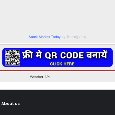
Stock Market Today
by TradingView
About us