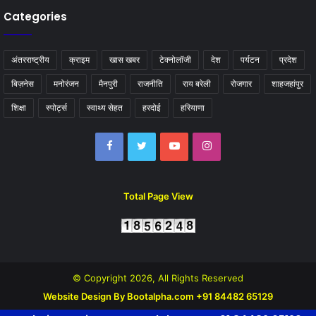
Categories
अंतरराष्ट्रीय
क्राइम
खास खबर
टेक्नोलॉजी
देश
पर्यटन
प्रदेश
बिज़नेस
मनोरंजन
मैनपुरी
राजनीति
राय बरेली
रोजगार
शाहजहांपुर
शिक्षा
स्पोर्ट्स
स्वाथ्य सेहत
हरदोई
हरियाणा
Facebook
Twitter
YouTube
Instagram
Total Page View
© Copyright 2026, All Rights Reserved
Website Design By Bootalpha.com +91 84482 65129