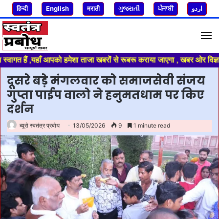
हिन्दी
English
मराठी
ગુજરાતી
ਪੰਜਾਬੀ
اردو
M
 आपको हमेशा ताजा खबरों से रूबरू कराया जाएगा , खबर ओर विज्ञापन के लिए संपर्
दूसरे बड़े मंगलवार को समाजसेवी संजय
गुप्ता पाईप वालो ने हनुमतधाम पर किए
दर्शन
ब्यूरो स्वतंत्र प्रबोध
13/05/2026
9
1 minute read