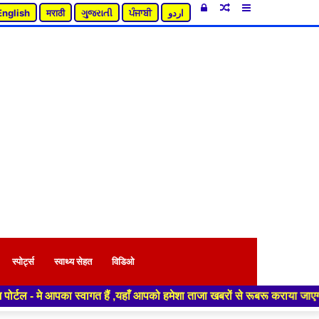
Log
Random
Sidebar
English
मराठी
ગુજરાતી
ਪੰਜਾਬੀ
اردو
In
Article
स्पोर्ट्स
स्वाथ्य सेहत
विडिओ
 आपका स्वागत हैं ,यहाँ आपको हमेशा ताजा खबरों से रूबरू कराया जाएगा , खबर ओ