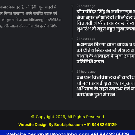
21 hours ago
माचार वेबसाइट है, जो हिंदी न्यूज साइटों में
डॉ परविंदर सिंह के नवीन”गुर
निष्पक्ष समाचार अपने समर्पित पाठक वर्ग
सेवा सूपर स्पेशलिटी हॉस्पिटल 
 की तुलना में अधिक विविधतापूर्ण मल्टीमीडिया
वित्तमंत्री ने फीता काटकर किय
िबद्ध ऑनलाइन संपादकीय टीम हररोज विशेष
शुभारंभ,दी बहुत बहुत मुबारकब
21 hours ago
15अगस्त तिरंगा यात्रा बाइक व 
को ऐतिहासिक बनाने में अध्यक्
बाथम के आवाहन पे जुटा उद्योग
प्रतिनिधि मंडल
24 hours ago
एस एस विश्वविद्यालय में राष्ट्रीय
योजना इकाई द्वारा नशा मुक्त 
अभियान के तहत स्वास्थ्य एवं
कार्यक्रम हुआ संपन्न
© Copyright 2026, All Rights Reserved
Website Design By Bootalpha.com +91 84482 65129
Website Design By Bootalpha.com +91 84482 65129