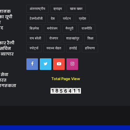
अंतरराष्ट्रीय
क्राइम
खास खबर
ु नानक
का यूपी
टेक्नोलॉजी
देश
पर्यटन
प्रदेश
ा
ाद
बिज़नेस
मनोरंजन
मैनपुरी
राजनीति
राय बरेली
रोजगार
शाहजहांपुर
शिक्षा
कार रैली
ष सचिन
स्पोर्ट्स
स्वाथ्य सेहत
हरदोई
हरियाणा
 व्यापार
Facebook
Twitter
YouTube
Instagram
 सेवा
Total Page View
भारत
 जागरूकता