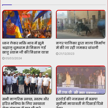
ध्वज लेकर भक्ति भाव में झूमे
नगर पालिका द्वारा नाला निर्माण
श्रद्धालु धूमधाम से निकल गई
में की जा रही जमकर धांधली
खाटू श्याम जी की निशान यात्रा
21/12/2023
05/03/2024
सभी नागरिक स्वच्छ, स्वस्थ और
हरदोई की जनसभा में बसपा
हरित भविष्य के लिए स्वच्छता
सुप्रीमो मायावती ने दिखाई दिखे