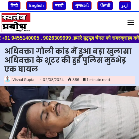
हिन्दी
English
मराठी
ગુજરાતી
ਪੰਜਾਬੀ
اردو
M
91 9455140005 , 9026309999 ,हमारे यूट्यूब चैनल को सबस्क्राइब करें, साथ मे
अधिवक्ता गोली कांड में हुआ बड़ा खुलासा
अधिवक्ता के शूटर की हुई पुलिस मुठभेड़
एक घायल
Vishal Gupta
02/08/2024
386
1 minute read