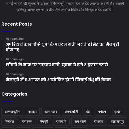
भाषाई साइटों की तुलना में अधिक विविधतापूर्ण मल्टीमीडिया कंटेंट उपलब्ध कराती है। इसकी
प्रतिबद्ध ऑनलाइन संपादकीय टीम हररोज विशेष और विस्तृत कंटेंट देती है।
Recent Posts
16 hours ago
अपरिहार्य कारणों से यूपी के पर्यटन मंत्री जयवीर सिंह का मैनपुरी
दौरा रद्द
16 hours ago
लॉटरी के नाम पर साइबर ठगी, युवक से ठगे 8 हजार रुपये
16 hours ago
मैनपुरी में 11 अगस्त को आयोजित होगी सिंचाई बंधु की बैठक
Categories
अंतरराष्ट्रीय
क्राइम
खास खबर
टेक्नोलॉजी
देश
पर्यटन
प्रदेश
बिज़नेस
मनोरंजन
मैनपुरी
राजनीति
राय बरेली
रोजगार
शाहजहांपुर